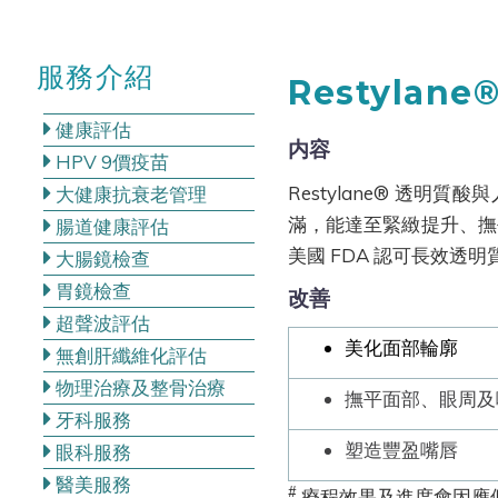
服務介紹
Restylan
健康評估
内容
HPV 9價疫苗
Restylane® 透
大健康抗衰老管理
滿，能達至緊緻提升、撫平
腸道健康評估
美國 FDA 認可長效透
大腸鏡檢查
胃鏡檢查
改善
超聲波評估
美化面部輪廓
無創肝纖維化評估
物理治療及整骨治療
撫平面部、眼周及
牙科服務
塑造豐盈嘴唇
眼科服務
醫美服務
#
療程效果及進度會因應