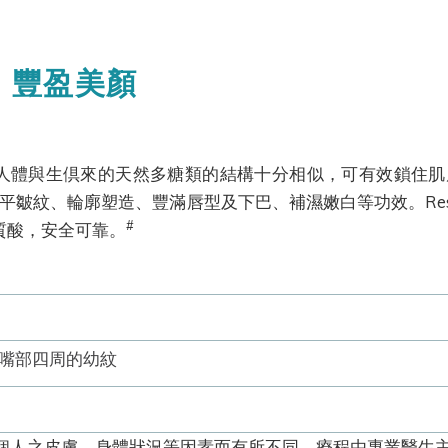
e® 豐盈美顏
明質酸與人體與生倶來的天然多糖類的結構十分相似，可有效鎖
皺紋、輪廓塑造、豐滿唇型及下巴、補濕嫩白等功效。Restyla
#
明質酸，安全可靠。
嘴部四周的幼紋
個人之皮膚、身體狀況等因素而有所不同。療程由專業醫生