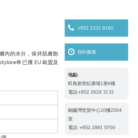
+852 2331 8160
預約服務
住肌膚內的水分，保持肌膚飽
ne® 已獲 EU 歐盟及
地點:
旺角新世紀廣場1座6樓
電話:+852 2628 3132
銅鑼灣世貿中心20樓2004
室
電話: +852 2881 5700
主理。