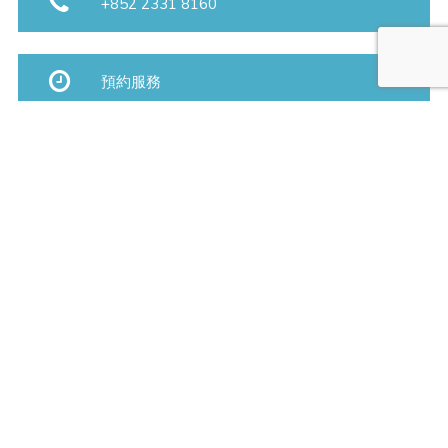
+852 2331 8160
預約服務
地點:
旺角彌敦道700號T.o.p商場 21樓 2012 -2107
電話: +852 2331 8160
銅鑼灣世貿中心19樓1904室
電話: +852 2881 5700