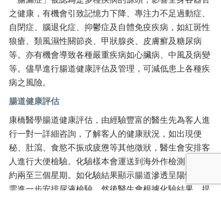
之健康，有機會引致記憶力下降、專注力不足過動症、
自閉症、腦退化症、抑鬱症及自體免疫疾病，如紅斑性
狼瘡、類風濕性關節炎、甲狀腺炎、皮膚癬及糖尿病
等。亦有機會導致各種嚴重疾病如心臟病、中風及病變
等。儘早進行腸道健康評估及管理，可減低患上各種疾
病之風險。
腸道健康評估
康橋醫學腸道健康評估，由經驗豐富的醫生先為客人進
行一對一詳細咨詢，了解客人的健康狀況，如出現便
秘、肚瀉、食慾不振或疲憊等其他徵狀，醫生會安排客
人進行大便檢驗。化驗樣本會運送到海外作檢測，需時
約兩至三個星期。如化驗結果顯示腸道滲透呈陽性，則
需進一步安排尿液檢驗。然後醫生會根據化驗結果，提
供一個個人化的腸道調節方案，全面為客人改善腸道健
康，以提升免疫力，減低患上各種疾病之風險。