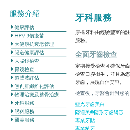
服務介紹
牙科服務
健康評估
康橋牙科由經驗豐富的
HPV 9價疫苗
服務。
大健康抗衰老管理
腸道健康評估
全面牙齒檢查
大腸鏡檢查
定期接受檢查可確保牙
胃鏡檢查
檢查口腔衛生，並且為
超聲波評估
牙齒，展現自信笑容。
無創肝纖維化評估
檢查後，牙醫會針對您的
物理治療及整骨治療
牙科服務
藍光牙齒美白
眼科服務
隱適美®隱形牙齒矯形
醫美服務
專業牙貼
專業植牙