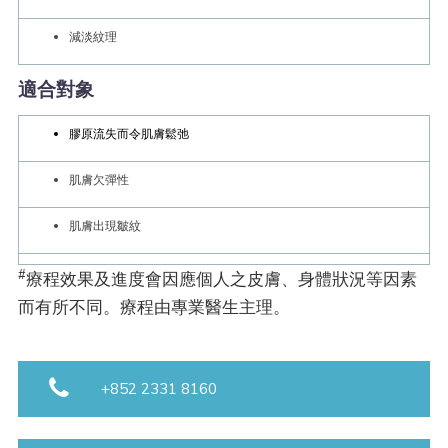
減淡紋理
適合對象
膠原流失而令肌膚鬆弛
肌膚欠彈性
肌膚出現皺紋
#
療程效果及進度會因應個人之皮膚、身體狀況等因素
而有所不同。療程由專業醫生主理。
+852 2331 8160