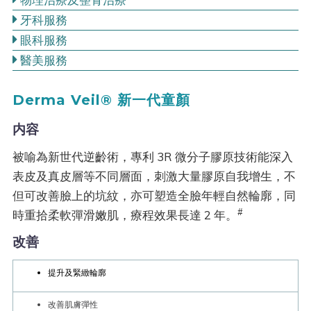
牙科服務
眼科服務
醫美服務
Derma Veil® 新一代童顏
内容
被喻為新世代逆齡術，專利 3R 微分子膠原技術能深入
表皮及真皮層等不同層面，刺激大量膠原自我增生，不
但可改善臉上的坑紋，亦可塑造全臉年輕自然輪廓，同
#
時重拾柔軟彈滑嫩肌，療程效果長達 2 年。
改善
提升及緊緻輪廓
改善肌膚彈性