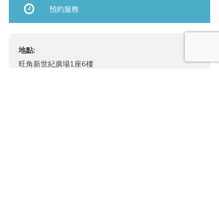
預約服務
地點:
旺角新世紀廣場1座6樓
電話:+852 2628 3132
銅鑼灣世貿中心20樓2004室
電話: +852 2881 5700
中環雲咸街8號8樓
電話: +852 2147 3838